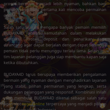
proses bermain menjadi lebih nyaman, bahkan bagi
pemain yang baru pertama kali mencoba permainan
online.
Salah satu alasan mengapa banyak pemain memilih
BUDAYA4D adalah kemudahan dalam melakukan
transaksi. Proses deposit dan penarikan dana
dirancang agar dapat berjalan dengan cepat sehingga
pemain tidak perlu menunggu terlalu lama. Selain itu,
tim layanan pelanggan juga siap membantu kapan saja
ketika dibutuhkan.
BUDAYA4D terus berupaya memberikan pengalaman
bermain yang nyaman dengan menghadirkan layanan
yang stabil, pilihan permainan yang lengkap, serta
dukungan pelanggan yang responsif. Kombinasi inilah
yang membuat BUDAYA4D dikenal sebagai salah satu
agen slot
togel online
terpercaya yang menjadi pilihan
banyak pemain di Indonesia.