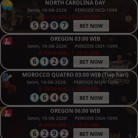
NORTH CAROLINA DAY
Senin, 10-08-2026
PERIODE NCD-1099
B: 02:00 WIB | T: 01:50 WIB
BET NOW
OREGON 03:00 WIB
Senin, 10-08-2026
PERIODE OG1-1099
B: 03:00 WIB | T: 02:50 WIB
BET NOW
MOROCCO QUATRO 03:00 WIB (Tiap hari)
Senin, 10-08-2026
PERIODE MQN-1070
B: 03:00 WIB | T: 02:50 WIB
BET NOW
OREGON 06:00 WIB
Senin, 10-08-2026
PERIODE OG4-1099
B: 06:00 WIB | T: 05:50 WIB
BET NOW