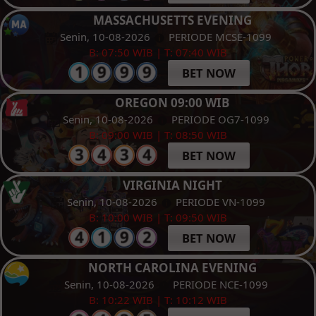
MASSACHUSETTS EVENING
Senin, 10-08-2026
PERIODE MCSE-1099
B: 07:50 WIB | T: 07:40 WIB
BET NOW
OREGON 09:00 WIB
Senin, 10-08-2026
PERIODE OG7-1099
B: 09:00 WIB | T: 08:50 WIB
BET NOW
VIRGINIA NIGHT
Senin, 10-08-2026
PERIODE VN-1099
B: 10:00 WIB | T: 09:50 WIB
BET NOW
NORTH CAROLINA EVENING
Senin, 10-08-2026
PERIODE NCE-1099
B: 10:22 WIB | T: 10:12 WIB