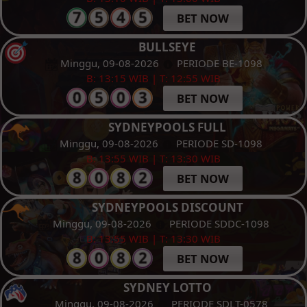
BET NOW
BULLSEYE
Minggu, 09-08-2026
PERIODE BE-1098
B: 13:15 WIB | T: 12:55 WIB
BET NOW
SYDNEYPOOLS FULL
Minggu, 09-08-2026
PERIODE SD-1098
B: 13:55 WIB | T: 13:30 WIB
BET NOW
SYDNEYPOOLS DISCOUNT
Minggu, 09-08-2026
PERIODE SDDC-1098
B: 13:55 WIB | T: 13:30 WIB
BET NOW
SYDNEY LOTTO
Minggu, 09-08-2026
PERIODE SDLT-0578