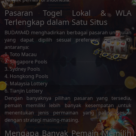
Pasaran Togel Lokal & WLA
Terlengkap dalam Satu Situs
BUDAYA4D menghadirkan berbagai pasaran unggulan
yang dapat dipilih sesuai preferensi pemain, di
antaranya:
1. Toto Macau
2. Singapore Pools
3. Sydney Pools
4. Hongkong Pools
5. Malaysia Lottery
6. Tianjin Lottery
Dengan banyaknya pilihan pasaran yang tersedia,
pemain memiliki lebih banyak kesempatan untuk
menentukan jenis permainan yang paling sesuai
dengan strategi masing-masing.
Mengapa Banyak Pemain Memilih