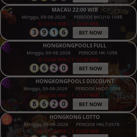
MACAU 22:00 WIB
Minggu, 09-08-2026
PERIODE MCU10-1098
B: 22:10 WIB | T: 22:00 WIB
BET NOW
HONGKONGPOOLS FULL
Minggu, 09-08-2026
PERIODE HK-1098
B: 23:00 WIB | T: 22:30 WIB
BET NOW
HONGKONGPOOLS DISCOUNT
Minggu, 09-08-2026
PERIODE HKDC-1098
B: 23:00 WIB | T: 22:30 WIB
BET NOW
HONGKONG LOTTO
Minggu, 09-08-2026
PERIODE HKLT-0578
B: 23:10 WIB | T: 22:30 WIB