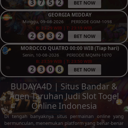
BET NOW
GEORGIA MIDDAY
Minggu, 09-08-2026
PERIODE GGM-1098
B: 23:29 WIB | T: 23:19 WIB
BET NOW
MOROCCO QUATRO 00:00 WIB (Tiap hari)
Senin, 10-08-2026
PERIODE MQMN-1070
B: 23:59 WIB | T: 23:50 WIB
BET NOW
BUDAYA4D | Situs Bandar &
Agen Taruhan Judi Slot Togel
Online Indonesia
Di tengah banyaknya situs permainan online yang
bermunculan, menemukan platform yang benar-benar