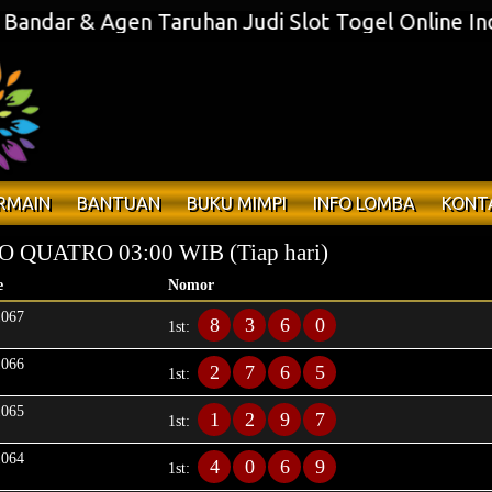
ar & Agen Taruhan Judi Slot Togel Online Indone
RMAIN
BANTUAN
BUKU MIMPI
INFO LOMBA
KONT
O QUATRO 03:00 WIB (Tiap hari)
e
Nomor
067
8
3
6
0
1st:
066
2
7
6
5
1st:
065
1
2
9
7
1st:
064
4
0
6
9
1st: