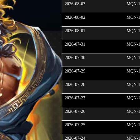
2026-08-03
MQN-1
2026-08-02
MQN-1
2026-08-01
MQN-1
2026-07-31
MQN-1
2026-07-30
MQN-1
2026-07-29
MQN-1
2026-07-28
MQN-1
2026-07-27
MQN-1
2026-07-26
MQN-1
2026-07-25
MQN-1
2026-07-24
MQN-1