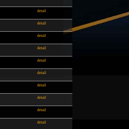
detail
detail
detail
detail
detail
detail
detail
detail
detail
detail