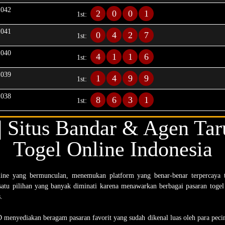
042
2
0
0
1
1st:
041
0
4
2
7
1st:
040
4
1
1
6
1st:
039
1
4
9
9
1st:
038
8
6
3
1
1st:
itus Bandar & Agen Taru
Togel Online Indonesia
line yang bermunculan, menemukan platform yang benar-benar terpercaya t
satu pilihan yang banyak diminati karena menawarkan berbagai pasaran togel
.
enyediakan beragam pasaran favorit yang sudah dikenal luas oleh para pecint