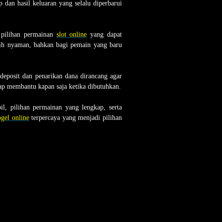
 dan hasil keluaran yang selalu diperbarui
 pilihan permainan
slot online
yang dapat
ih nyaman, bahkan bagi pemain yang baru
posit dan penarikan dana dirancang agar
iap membantu kapan saja ketika dibutuhkan.
 pilihan permainan yang lengkap, serta
ogel online
terpercaya yang menjadi pilihan