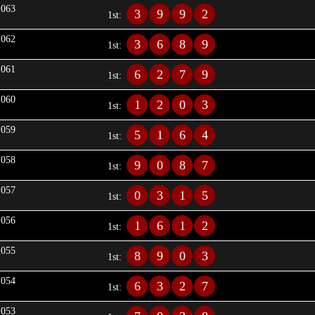
063
3
9
9
2
1st:
062
3
6
8
9
1st:
061
6
2
7
9
1st:
060
1
2
0
3
1st:
059
5
1
6
4
1st:
058
9
0
8
7
1st:
057
0
3
1
5
1st:
056
1
6
1
2
1st:
055
8
9
0
3
1st:
054
6
3
2
7
1st:
053