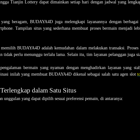
gga Tianjin Lottery dapat dimainkan setiap hari dengan jadwal yang lengkap
l yang beragam, BUDAYA4D juga melengkapi layanannya dengan berbagai
tphone. Tampilan situs yang sederhana membuat proses bermain menjadi leb
n memilih BUDAYA4D adalah kemudahan dalam melakukan transaksi. Proses de
n tidak perlu menunggu terlalu lama. Selain itu, tim layanan pelanggan juga s
ngalaman bermain yang nyaman dengan menghadirkan layanan yang stabil,
inasi inilah yang membuat BUDAYA4D dikenal sebagai salah satu agen slot
t
Terlengkap dalam Satu Situs
nggulan yang dapat dipilih sesuai preferensi pemain, di antaranya: