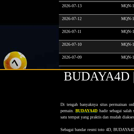
2026-07-13
MQN-1
2026-07-12
MQN-1
2026-07-11
MQN-1
2026-07-10
MQN-1
2026-07-09
MQN-1
BUDAYA4D | S
Di tengah banyaknya situs permainan on
pemain.
BUDAYA4D
hadir sebagai salah 
satu tempat yang praktis dan mudah diakses
Sebagai bandar resmi toto 4D, BUDAYA4D m