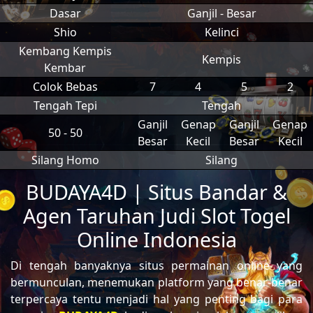
Dasar
Ganjil - Besar
Shio
Kelinci
Kembang Kempis
Kempis
Kembar
Colok Bebas
7
4
5
2
Tengah Tepi
Tengah
Ganjil
Genap
Ganjil
Genap
50 - 50
Besar
Kecil
Besar
Kecil
Silang Homo
Silang
BUDAYA4D | Situs Bandar &
Agen Taruhan Judi Slot Togel
Online Indonesia
Di tengah banyaknya situs permainan online yang
bermunculan, menemukan platform yang benar-benar
terpercaya tentu menjadi hal yang penting bagi para