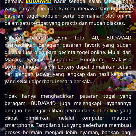
pemain.
BUDAYA4D
hadir sebagai salah satu pilihan
yang banyak diminati karena menawarkan berbagai
pasaran togel populer serta permainan slot online
dalam satu tempat yang praktis dan mudah diakses.
Sebagai bandar resmi toto 4D, BUDAYA4D
menyediakan beragam pasaran favorit yang sudah
dikenal luas oleh para pecinta togel online. Mulai dari
Macau, Sydney, Singapura, Hongkong, Malaysia
Lottery hingga Tianjin Lottery dapat dimainkan setiap
hari dengan jadwal yang lengkap dan hasil keluaran
yang selalu diperbarui secara berkala.
Tidak hanya menghadirkan pasaran togel yang
beragam, BUDAYA4D juga melengkapi layanannya
dengan berbagai pilihan permainan
slot online
yang
dapat dimainkan melalui komputer maupun
smartphone. Tampilan situs yang sederhana membuat
proses bermain menjadi lebih nyaman, bahkan bagi