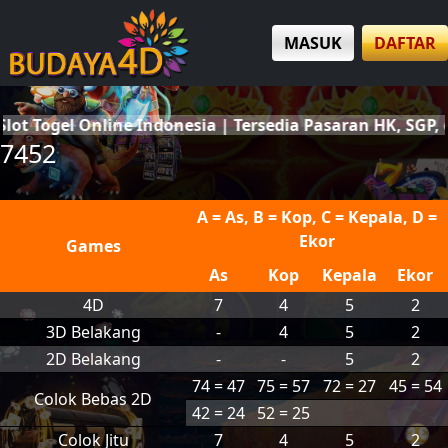
MASUK
DAFTAR
l Online Indonesia | Tersedia Pasaran HK, SGP, dan SDY
7452
A = As, B = Kop, C = Kepala, D =
Ekor
Games
As
Kop
Kepala
Ekor
4D
7
4
5
2
3D Belakang
-
4
5
2
2D Belakang
-
-
5
2
74 = 47
75 = 57
72 = 27
45 = 54
Colok Bebas 2D
42 = 24
52 = 25
Colok Jitu
7
4
5
2