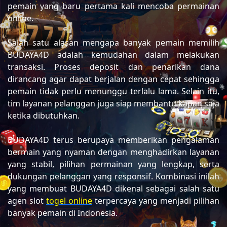
pemain yang baru pertama kali mencoba permainan
online.
Salah satu alasan mengapa banyak pemain memilih
BUDAYA4D adalah kemudahan dalam melakukan
transaksi. Proses deposit dan penarikan dana
dirancang agar dapat berjalan dengan cepat sehingga
pemain tidak perlu menunggu terlalu lama. Selain itu,
tim layanan pelanggan juga siap membantu kapan saja
ketika dibutuhkan.
BUDAYA4D terus berupaya memberikan pengalaman
bermain yang nyaman dengan menghadirkan layanan
yang stabil, pilihan permainan yang lengkap, serta
dukungan pelanggan yang responsif. Kombinasi inilah
yang membuat BUDAYA4D dikenal sebagai salah satu
agen slot
togel online
terpercaya yang menjadi pilihan
banyak pemain di Indonesia.