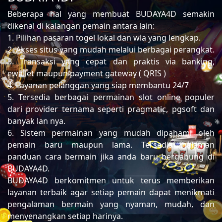
Beberapa hal yang membuat BUDAYA4D semakin
dikenal di kalangan pemain antara lain:
1. Pilihan pasaran togel lokal dan wla yang lengkap.
2. Akses situs yang mudah melalui berbagai perangkat.
3. Transaksi yang cepat dan praktis via banking,
ewallet maupun payment gateway ( QRIS )
4. Layanan pelanggan yang siap membantu 24/7
5. Tersedia berbagai permainan slot online populer
dari provider ternama seperti pragmatic, pgsoft dan
banyak lan nya.
6. Sistem permainan yang mudah dipahami oleh
pemain baru maupun lama. Tersedia halaman
panduan cara bermain jika anda baru bergabung di
BUDAYA4D.
BUDAYA4D berkomitmen untuk terus memberikan
layanan terbaik agar setiap pemain dapat menikmati
pengalaman bermain yang nyaman, mudah, dan
menyenangkan setiap harinya.