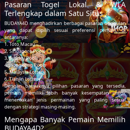
Pasaran Togel Lokal & WLA
Terlengkap dalam Satu Situs
BUDAYA4D menghadirkan berbagai pasaran unggulan
yang dapat dipilih sesuai preferensi pemain, di
antaranya:
1. Toto Macau
2. Singapore Pools
3. Sydney Pools
4. Hongkong Pools
5. Malaysia Lottery
6. Tianjin Lottery
Dengan banyaknya pilihan pasaran yang tersedia,
pemain memiliki lebih banyak kesempatan untuk
menentukan jenis permainan yang paling sesuai
dengan strategi masing-masing.
Mengapa Banyak Pemain Memilih
BUDAYA4D?