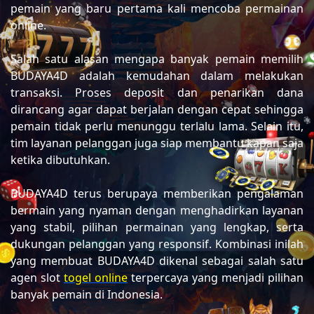
pemain yang baru pertama kali mencoba permainan
online.
Salah satu alasan mengapa banyak pemain memilih
BUDAYA4D adalah kemudahan dalam melakukan
transaksi. Proses deposit dan penarikan dana
dirancang agar dapat berjalan dengan cepat sehingga
pemain tidak perlu menunggu terlalu lama. Selain itu,
tim layanan pelanggan juga siap membantu kapan saja
ketika dibutuhkan.
BUDAYA4D terus berupaya memberikan pengalaman
bermain yang nyaman dengan menghadirkan layanan
yang stabil, pilihan permainan yang lengkap, serta
dukungan pelanggan yang responsif. Kombinasi inilah
yang membuat BUDAYA4D dikenal sebagai salah satu
agen slot
togel online
terpercaya yang menjadi pilihan
banyak pemain di Indonesia.