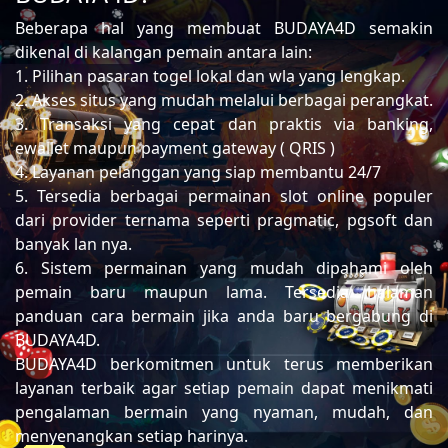
Beberapa hal yang membuat BUDAYA4D semakin
dikenal di kalangan pemain antara lain:
1. Pilihan pasaran togel lokal dan wla yang lengkap.
2. Akses situs yang mudah melalui berbagai perangkat.
3. Transaksi yang cepat dan praktis via banking,
ewallet maupun payment gateway ( QRIS )
4. Layanan pelanggan yang siap membantu 24/7
5. Tersedia berbagai permainan slot online populer
dari provider ternama seperti pragmatic, pgsoft dan
banyak lan nya.
6. Sistem permainan yang mudah dipahami oleh
pemain baru maupun lama. Tersedia halaman
panduan cara bermain jika anda baru bergabung di
BUDAYA4D.
BUDAYA4D berkomitmen untuk terus memberikan
layanan terbaik agar setiap pemain dapat menikmati
pengalaman bermain yang nyaman, mudah, dan
menyenangkan setiap harinya.