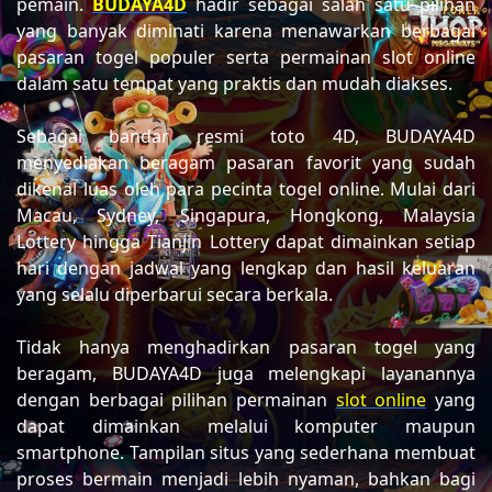
pemain.
BUDAYA4D
hadir sebagai salah satu pilihan
yang banyak diminati karena menawarkan berbagai
pasaran togel populer serta permainan slot online
dalam satu tempat yang praktis dan mudah diakses.
Sebagai bandar resmi toto 4D, BUDAYA4D
menyediakan beragam pasaran favorit yang sudah
dikenal luas oleh para pecinta togel online. Mulai dari
Macau, Sydney, Singapura, Hongkong, Malaysia
Lottery hingga Tianjin Lottery dapat dimainkan setiap
hari dengan jadwal yang lengkap dan hasil keluaran
yang selalu diperbarui secara berkala.
Tidak hanya menghadirkan pasaran togel yang
beragam, BUDAYA4D juga melengkapi layanannya
dengan berbagai pilihan permainan
slot online
yang
dapat dimainkan melalui komputer maupun
smartphone. Tampilan situs yang sederhana membuat
proses bermain menjadi lebih nyaman, bahkan bagi